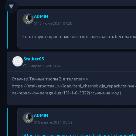
▼
ADMIN
13 июля 2024 07:28
Есть откуда торрент можно взять или скачать бесплатн
Stalker65
2 марта 2024 13:04
Сталкер Тайные тропы 2, в телеграмм
https://stalkerportaal.ru/load/teni_chernobylja_repack/tainye
ne-repack-by-serega-lus/131-1-0-3322(ссылка на мод)
ADMIN
5 марта 2024 06:59
https://mods.empireg.org/stalker/shadow-of-chernobyl/