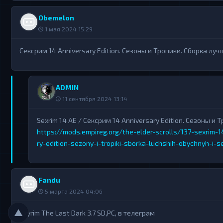
Obemelon
1 мая 2024 15:29
Сексрим 14 Anniversary Edition. Сезоны и Тропики. Сборка лу
ADMIN
11 сентября 2024 13:14
Sexrim 14 AE / Сексрим 14 Anniversary Edition. Сезоны и
https://mods.empireg.org/the-elder-scrolls/137-sexrim-
ry-edition-sezony-i-tropiki-sborka-luchshih-obychnyh-i-
Fandu
5 марта 2024 04:06
▲
Skyrim The Last Dark 3.7 SD,PC, в телеграм