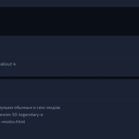
allout 4
 лучших обычных и секс модов.
sexrim-50-legendary-e
ks-modov.html