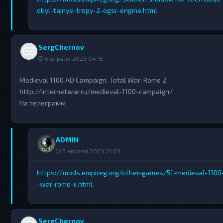
obyl-tajnye-tropy-2-ogsr-engine.html
SergChernov
6 апреля 2023 04:15
Medieval 1100 AD Campaign. Total War: Rome 2
http://internetwar.ru/medieval-1100-campaign/
На телеграмм
ADMIN
6 апреля 2023 21:03
https://mods.empireg.org/other-games/51-medieval-1100
-war-rome-ii.html
SergChernov