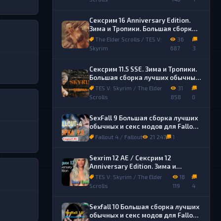
Сексрим 16 Anniversary Edition.
Зима и Тропики. Большая сборка
лучших обычных и секс модов.
The Elder Scrolls / TES V:
36
Skyrim
687
3
Сексрим 11.5 SSE. Зима и Тропики.
Большая сборка лучших обычных
и секс модов.
TES V: Skyrim / The Elder
31
Scrolls
858
0
SexFall 9 Большая сборка лучших
обычных и секс модов для Fallout
4
Fallout 4 / Fallout
21 247
1
Sexrim 12 AE / Сексрим 12
Anniversary Edition. Зима и
Тропики. Сборка лучших обычных
TES V: Skyrim / The Elder
18
и секс модов.
Scrolls
119
4
Sexfall 10 Большая сборка лучших
обычных и секс модов для Fallout