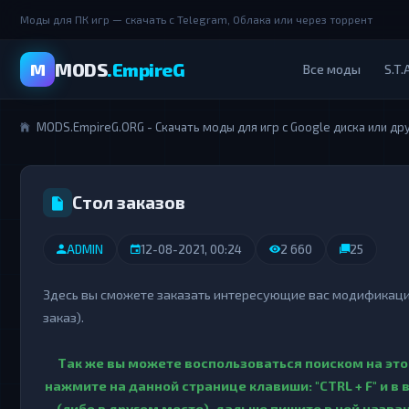
Моды для ПК игр — скачать с Telegram, Облака или через торрент
MODS
.EmpireG
M
Все моды
S.T.A
MODS.EmpireG.ORG - Скачать моды для игр с Google диска или др
Стол заказов
ADMIN
12-08-2021, 00:24
2 660
25
Здесь вы сможете заказать интересующие вас модификации,
заказ).
Так же вы можете воспользоваться поиском на это
нажмите на данной странице клавиши: "CTRL + F" и в
(либо в другом месте), дальше пишите в ней назван