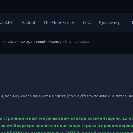
.L.K.E.R.
Fallout
The Elder Scrolls
GTA
Другие игры
угих облачных хранилищ!
»
Разное
» Стол заказов
 если нужного вам нет на сайте (пользуйтесь поиском, а потом д
й странице и найти нужный вам заказ в комментариях. Для 
 вашем браузере появится поисковая строка в правом верхн
ие КРАТКО и жмете клавишу "ENTER" и все браузер найдет, т