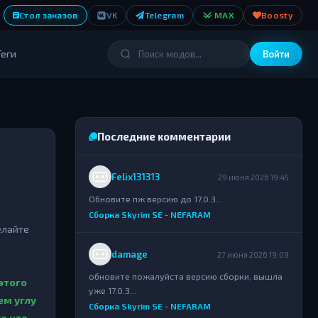
Стол заказов
VK
Telegram
MAX
Boosty
Теги
Войти
Последние комментарии
Felix131313
29 июня 2026 19:45
Обновите пж версию до 17.0.3...
Сборка Skyrim SE - NEFARAM
елайте
damage
27 июня 2026 19:09
обновите пожалуйста версию сборки, вышла
этого
уже 17.0.3...
ем углу
Сборка Skyrim SE - NEFARAM
о что