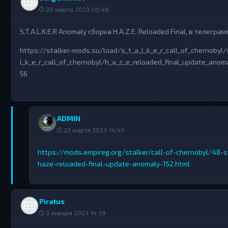
20 марта 2023 00:48
S.T.A.L.K.E.R Anomaly сборка H.A.Z.E. Reloaded Final, в телеграм
https://stalker-mods.su/load/s_t_a_l_k_e_r_call_of_chernobyl
l_k_e_r_call_of_chernobyl/h_a_z_e_reloaded_final_update_anom
56
ADMIN
23 марта 2023 14:40
https://mods.empireg.org/stalker/call-of-chernobyl/48-st
haze-reloaded-final-update-anomaly-152.html
Piratus
3 января 2023 14:39