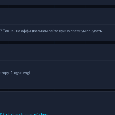
о? Так как на оффициальном сайте нужно премиум покупать.
-tropy-2-ogsr-engi
119-stalker-shadow-of-chern