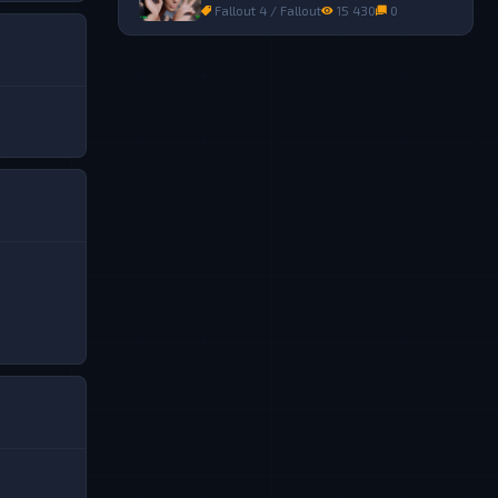
4
Fallout 4 / Fallout
15 430
0