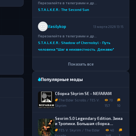
Перезалейте в телеграмм и др...
S.T.A.L.K.E.R.: The Second Sun
Vasilykop
13 марта 2026 13:15
Перезалейте в телеграмм и др...
S.T.A.L.K.E.R.: Shadow of Chernobyl - Путь
человека "Шаг в неизвестность. Дежавю"
Показать все
Популярные моды
Сборка Skyrim SE - NEFARAM
The Elder Scrolls / TES V:
70
Skyrim
157
10
Sexrim 5.0 Legendary Edition. Зима
и Тропики. Большая сборка
лучших обычных и секс модов.
TES V: Skyrim / The Elder
40
Scrolls
148
1