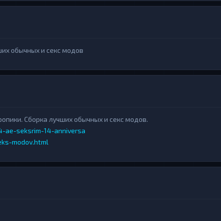
чших обычных и секс модов
 Тропики. Сборка лучших обычных и секс модов.
14-ae-seksrim-14-anniversa
seks-modov.html