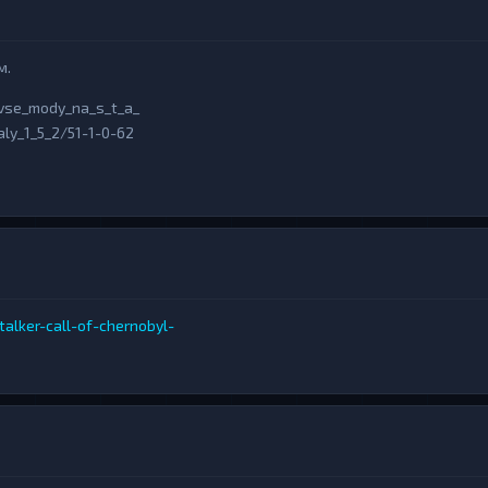
м.
/vse_mody_na_s_t_a_
aly_1_5_2/51-1-0-62
alker-call-of-chernobyl-