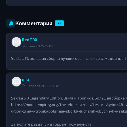
Комментарии
25
RedTRX
9 мая 2025 15:09
Sexfall 11. Большая сборка лучших обычных и секс модов для F
niki
5 апреля 2025 23:32
Sexrim 5.0 Legendary Edition. Зима и Тропики. Большая сборка
https://mods.empireg.org/the-elder-scrolls/tes-v-skyrim/46-
dition-zima-i-tropiki-bolshaja-sborka-luchshih-obychnyh-i-se
Запустите раздачу на торрент пожалуйста