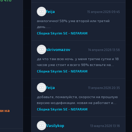
feija
15 апреля 2026 09:45
аналогично! 58% уже второй или третий
день......
Сборка Skyrim SE - NEFARAM
skrivomazov
14 апреля 2026 13:56
да что там всю ночь. у меня третие сутки и 18
часов уже стоит и всего 98% встаньте на
раздачу....
Сборка Skyrim SE - NEFARAM
feija
11 апреля 2026 20:35
добавьте, пожалуйста, скорости на прошлую
версию модификации. новая не работает и
выкидывает ошибки...
Сборка Skyrim SE - NEFARAM
ии на
Vasilykop
13 марта 2026 13:16