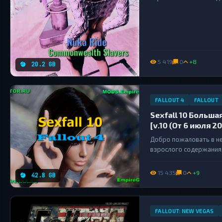
111 вы встретите персо
5 419
0
+8
20.2 GB
FALLOUT 4
FALLOUT
Sexfall 10 Больша
[v.10 (От 6 июля 2
Добро пожаловать в не
взрослого содержания
увлекательными эроти
неожиданных поворотов
15 435
0
+9
42.8 GB
FALLOUT: NEW VEGAS