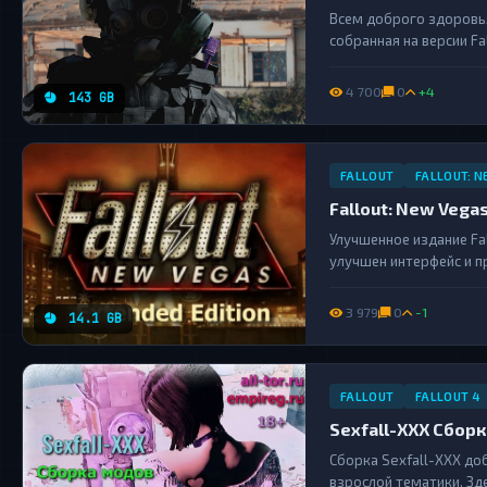
Всем доброго здоровья 
собранная на версии Fal
ценителей высокого иск
S.T.A.L.K.E.R....
4 700
0
+4
143 GB
FALLOUT
FALLOUT: N
Fallout: New Vegas
Улучшенное издание Fa
улучшен интерфейс и п
моды....
3 979
0
-1
14.1 GB
FALLOUT
FALLOUT 4
Sexfall-XXX Сборк
Сборка Sexfall-XXX до
взрослой тематики. Зд