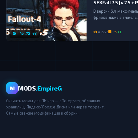
SEXFall 7.5 [v.7.5 +
В версии 6.4 максимал
фризов даже в тяжелых
снизилась, даже наобор
4 657
1
+1
45.72 GB
MODS
.EmpireG
M
Скачать моды для ПК игр — с Telegram, облачных
хранилищ, Яндекс/Google Диска или через торрент.
Самые свежие модификации и сборки.