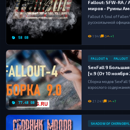
Fallout: SFW-RA / 
миров - Руины Аме
Fallout A Soul of Fall
русскоязычной официал
количество контента (б
новых локаций, тысячи 
1 941
0
+1
58 GB
FALLOUT 4
FALLOUT
SexFall 9 Большая
[v.9 (От 10 ноября
Сборка модов SexFall 
взрослого содержания.
персонажами игры с по
21 247
1
+7
77.48 GB
SHADOW OF CHERNOBYL