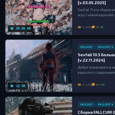
[v.03.05.2025]
SexFall 11 это сборка 
игру с новой взрослой 
близости с полным погр
12 890
1
+6
50.05 GB
FALLOUT
FALLOUT 4
Sexfall 10.5 Боль
[v.22.11.2024]
Добро пожаловать в не
взрослого содержания
увлекательными эроти
неожиданных поворотов
12 483
1
+14
42 GB
FALLOUT
FALLOUT 4
Сборка FALLCUM (Fa