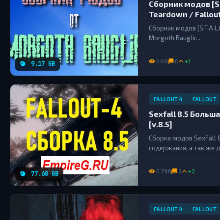
Сборник модов [S.T
Teardown / Fallout
Сборник модов [S.T.A.L.
Morgoth Bauglir...
448
0
+1
9.17 GB
FALLOUT 4
FALLOUT
Sexfall 8.5 Больш
[v.8.5]
Сборка модов SexFall 8
содержания, а так же 
максимально совместим
сразу готовы к примене
5 796
2
+2
77.68 GB
FALLOUT 4
FALLOUT