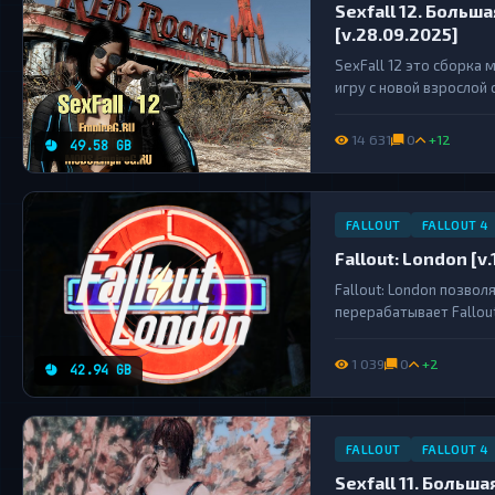
Sexfall 12. Больш
[v.28.09.2025]
SexFall 12 это сборка 
игру с новой взрослой 
близости с полным погр
14 631
0
+12
49.58 GB
FALLOUT
FALLOUT 4
Fallout: London [v.
Fallout: London позвол
перерабатывает Fallou
Лондоном, и обширной 
London — бесплатный мо
1 039
0
+2
42.94 GB
FALLOUT
FALLOUT 4
Sexfall 11. Больш