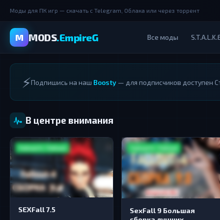
Моды для ПК игр — скачать с Telegram, Облака или через торрент
MODS
.EmpireG
M
Все моды
S.T.A.L.K.
⚡
Подпишись на наш
Boosty
— для подписчиков доступен Ст
В центре внимания
Fallout 4 / Fallout
Fallout 4 / Fallout
SEXFall 7.5
SexFall 9 Большая
сборка лучших