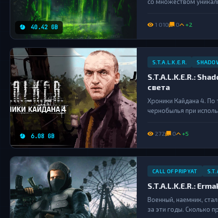
со множеством уникаль
довольно эффектная ан
пофиксил все прицелы и
1 010
0
+2
40.42 GB
S.T.A.L.K.E.R.
SHADOW
S.T.A.L.K.E.R.: Sh
света
Хроники Кайдана 4. По
чернобылья при испол
графики. В этом моде
героем историю. В моде
272
0
+5
6.08 GB
две...
CALL OF PRIPYAT
S.T.
S.T.A.L.K.E.R.: Erm
Военный, наемник, стал
за эти годы. Сколько п