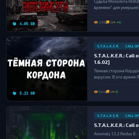
Судьба Монолита REBUI
времени" для умершей 
пытающихся выжить в 
старого товарища, неда
298
0
+4
4.05 GB
S.T.A.L.K.E.R.
CALL OF
S.T.A.L.K.E.R.: Ca
1.6.02]
Тёмная сторона Кордо
вирусом. В это время 
один сталкер смог поб
вирус, и тех, кто стоит
544
1
0
5.21 GB
S.T.A.L.K.E.R.
CALL O
S.T.A.L.K.E.R.: Cal
Anomaly 1.5.2 Redux 8 