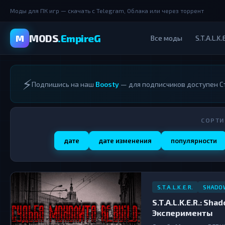
Моды для ПК игр — скачать с Telegram, Облака или через торрент
MODS
.EmpireG
M
Все моды
S.T.A.L.K.
⚡
Подпишись на наш
Boosty
— для подписчиков доступен Ст
СОРТИ
дате
дате изменения
популярности
S.T.A.L.K.E.R.
SHADOW
S.T.A.L.K.E.R.: Sh
Эксперименты