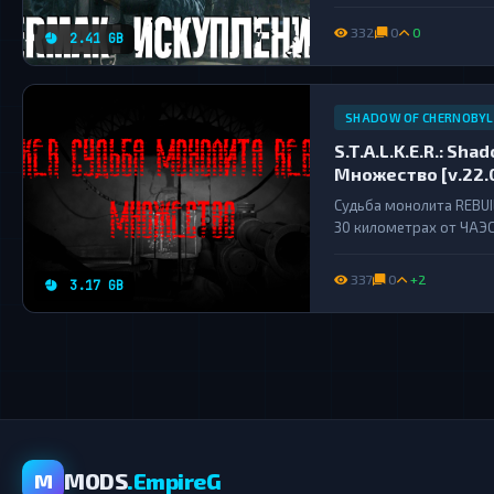
Вступив на эти земли о
желал, настало время за
332
0
0
2.41 GB
SHADOW OF CHERNOBYL
S.T.A.L.K.E.R.: Sh
Множество [v.22.0
Судьба монолита REBUI
30 километрах от ЧАЭС
иностранной делегации
Владимир Озёрский зак
337
0
+2
3.17 GB
MODS
.EmpireG
M