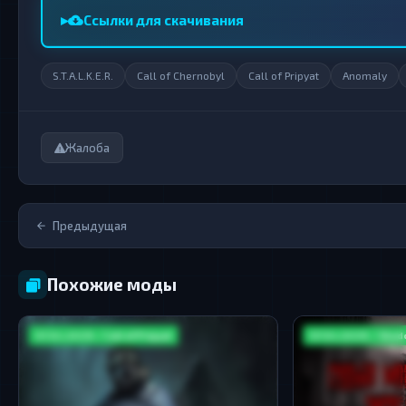
Ссылки для скачивания
S.T.A.L.K.E.R.
Call of Chernobyl
Call of Pripyat
Anomaly
Жалоба
Предыдущая
Похожие моды
S.T.A.L.K.E.R. / Call of Pripyat
S.T.A.L.K.E.R. / Sha