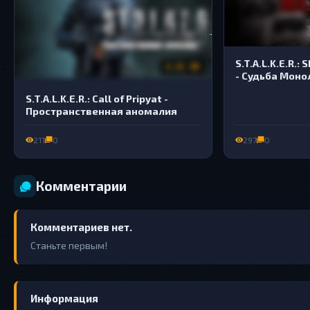
S.T.A.L.K.E.R.:
4.21 GB
- Судьба Моно
Эксперимент
S.T.A.L.K.E.R.: Call of Pripyat -
Пространственная аномалия
211
0
297
0
Комментарии
Комментариев нет.
Станьте первым!
Информация