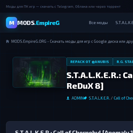
Моды для ПК игр — скачать с Telegram, Облака или через торрент
MODS
.EmpireG
M
Все моды
S.T.A.L.K.
MODS.EmpireG.ORG - Скачать моды для игр с Google диска или др
REPACK ОТ @ANUBIS
R.G. ST
S.T.A.L.K.E.R.: C
ReDuX 8]
ADMIN
S.T.A.L.K.E.R.
/
Call of Ch
S.T.A.L.K.E.R.: Call of Chernobyl [Anomaly 1