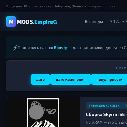
Моды для ПК игр — скачать с Telegram, Облака или через торрент
MODS
.EmpireG
M
Все моды
S.T.A.L.K.
⚡
Подпишись на наш
Boosty
— для подписчиков доступен Ст
СОРТИ
дате
дате изменения
популярности
THE ELDER SCROLLS
Сборка Skyrim SE -
NEFARAM — это следую