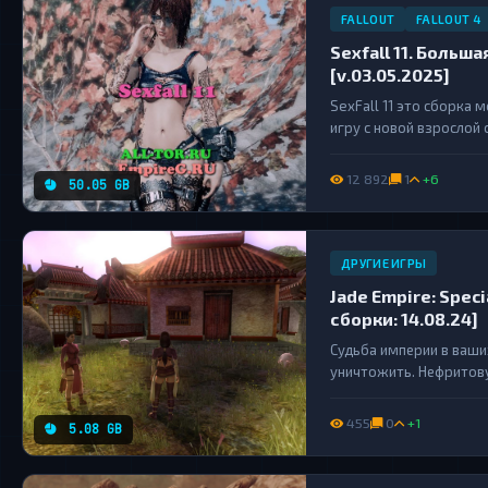
FALLOUT
FALLOUT 4
Sexfall 11. Больш
[v.03.05.2025]
SexFall 11 это сборка 
игру с новой взрослой 
близости с полным погр
12 892
1
+6
50.05 GB
ДРУГИЕ ИГРЫ
Jade Empire: Specia
сборки: 14.08.24]
Судьба империи в ваши
уничтожить. Нефритов
император Сунь Хай по
родных братьев. Тепер
455
0
+1
5.08 GB
распутывая...