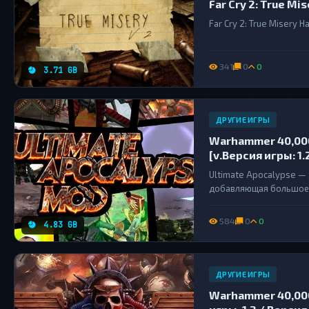
Far Cry 2: True Mi
Far Cry 2: True Misery
341
0
0
3.71 GB
ДРУГИЕ ИГРЫ
Warhammer 40,000:
[v.Версия игры: 1.
Ultimate Apocalypse —
добавляющая большое к
трапы для всех рас, а 
создаёт уникальную ат
584
0
0
4.83 GB
ДРУГИЕ ИГРЫ
Warhammer 40,000: