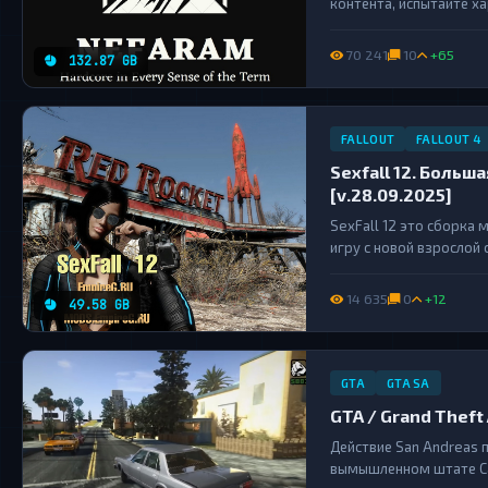
контента, испытайте х
Скайрим!...
70 241
10
+65
132.87 GB
FALLOUT
FALLOUT 4
Sexfall 12. Больш
[v.28.09.2025]
SexFall 12 это сборка 
игру с новой взрослой 
близости с полным погр
14 635
0
+12
49.58 GB
GTA
GTA SA
GTA / Grand Theft A
Действие San Andreas 
вымышленном штате Са