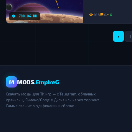
168
0
0
788.04 KB
‹
1
MODS
.EmpireG
M
Скачать моды для ПК игр — с Telegram, облачных
хранилищ, Яндекс/Google Диска или через торрент.
Самые свежие модификации и сборки.