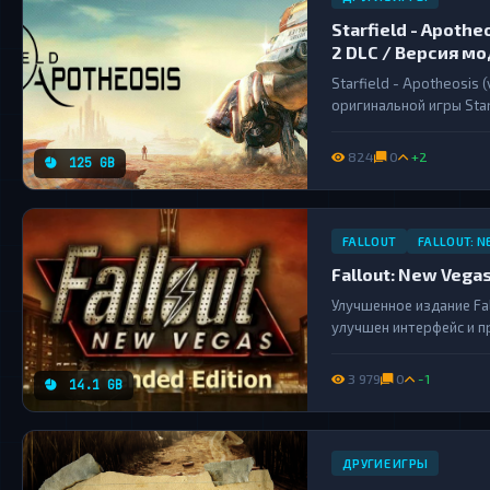
Starfield - Apotheo
2 DLC / Версия мо
Starfield - Apotheosis 
оригинальной игры Star
модификаций и настрое
игравших в Starfield. 
824
0
+2
125 GB
Модификации в...
FALLOUT
FALLOUT: N
Fallout: New Vegas
Улучшенное издание Fa
улучшен интерфейс и п
моды....
3 979
0
-1
14.1 GB
ДРУГИЕ ИГРЫ