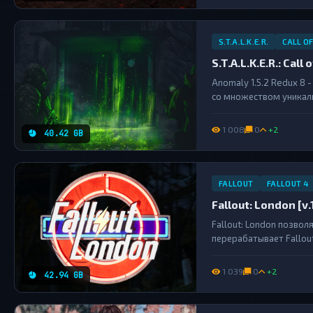
S.T.A.L.K.E.R.
CALL O
S.T.A.L.K.E.R.: Cal
Anomaly 1.5.2 Redux 8 
со множеством уникаль
довольно эффектная ан
пофиксил все прицелы и
1 008
0
+2
40.42 GB
FALLOUT
FALLOUT 4
Fallout: London [v.
Fallout: London позвол
перерабатывает Fallou
Лондоном, и обширной 
London — бесплатный мо
1 039
0
+2
42.94 GB