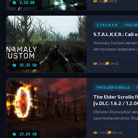
193
0
0
2.26 GB
лабораторию...
S.T.A.L.K.E.R.
CALL O
S.T.A.L.K.E.R.: Cal
Anomaly Custom являет
авторскими правками ш
изменениям, игра прио
гемплейную часть игры
286
0
0
35.32 GB
множество...
THE ELDER SCROLLS
T
The Elder Scrolls I
[v.DLC: 1.6.2 / 1.2.
Oblivion Association я
оригинальная игра. Под
GOG GOTY Deluxe, или ц
1 003
0
+4
23.83 GB