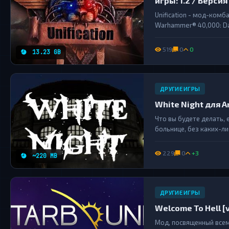
игры: 1.2 / Версия 
Unification - мод-ком
Warhammer® 40,000: Da
юнитами, техникой и д
другими игроками, так
519
0
0
13.23 GB
фанатов Кхорна) и...
ДРУГИЕ ИГРЫ
White Night для Am
Что вы будете делать, 
больнице, без каких-ли
собираетесь верить себе?
229
0
+3
~220 MB
ДРУГИЕ ИГРЫ
Welcome To Hell [v
Мод, посвященный всему