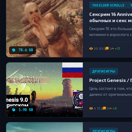
THE ELDER SCROLLS
Сексрим 16 Annive
обычных и секс мо
Сексрим 16 это больша
интимного взрослого с
реально любовные отн
моментов....
36 697
3
+17
78.6 GB
ДРУГИЕ ИГРЫ
Project Genesis / 
Цель состоит в том, ч
далеко от оригинально
больше удовольствия...
4 153
0
+3
1.90 GB
ДРУГИЕ ИГРЫ