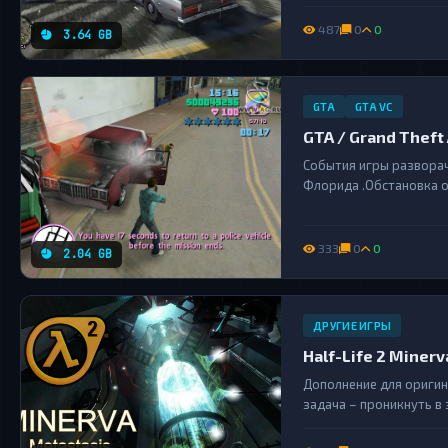
Америке находятся Кал
Лос-Сантос (aka Лос-Ан
487
0
0
3.64 GB
Вегас)....
GTA
GTA VC
GTA / Grand Theft A
События игры разворач
Флорида .Обстановка о
выполнено в Vice City !...
333
0
0
2.04 GB
ДРУГИЕ ИГРЫ
Half-Life 2 Minerv
Дополнение для оригин
задача – проникнуть в
подозрительные экспер
получить энергию прям