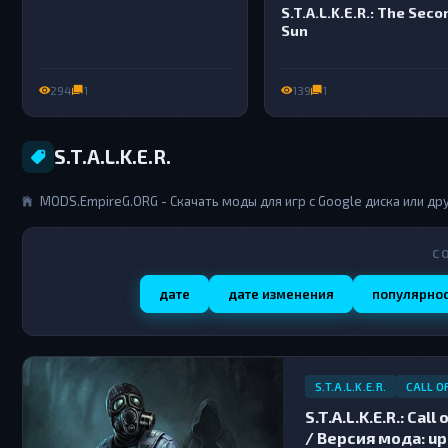
S.T.A.L.K.E.R.: The Seco
Sun
294
1
139
1
S.T.A.L.K.E.R.
MODS.EmpireG.ORG - Скачать моды для игр с Google диска или др
С
дате
дате изменения
популярно
S.T.A.L.K.E.R.
CALL O
S.T.A.L.K.E.R.: Ca
/ Версия мода: upd