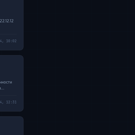
2.12.12
4, 10:02
чности
и
многим
4, 12:31