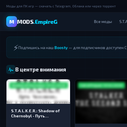
Моды для ПК игр — скачать с Telegram, Облака или через торрент
MODS
.EmpireG
M
Все моды
S.T.A
⚡
Подпишись на наш
Boosty
— для подписчиков доступен С
В центре внимания
Shadow of Chernobyl / S.T.A.L.K.E.R.
Call of Pripyat / S.T.A.L.K.E.R.
S.T.A.L.K.E.R.: Shadow of
Chernobyl - Путь
человека "Шаг в
неизвестность. Дежавю"