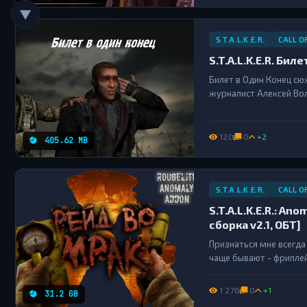
▼
S.T.A.L.K.E.R.
CALL O
S.T.A.L.K.E.R. Бил
Билет в Один Конец сю
журналист Алексей Вол
безопасный выход из з
персонажей, адаптиров
120
0
+2
405.62 MB
S.T.A.L.K.E.R.
CALL O
S.T.A.L.K.E.R.: Ano
сборка v2.1, ОБТ]
Признаться мне всегда
чаще бывают - фриплейн
концом игры в точке Б
и другие идеи....
1 276
0
+1
31.2 GB