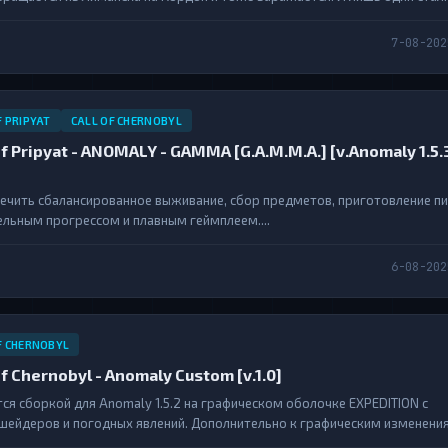
местно с новым знакомым, они решают остановить вирус, и тех, кто сто
7-08-202
F PRIPYAT
CALL OF CHERNOBYL
l of Pripyat - ANOMALY - GAMMA [G.A.M.M.A.] [v.Anomaly 1.5.
спечить сбалансированное выживание, сбор предметов, приготовление п
ельным прогрессом и плавным геймплеем....
6-08-202
F CHERNOBYL
l of Chernobyl - Anomaly Custom [v.1.0]
ся сборкой для Anomaly 1.5.2 на графическом оболочке EXPEDITION с
шейдеров и погодных явлений. Дополнительно к графическим изменения
геймплейных аддонов и дополнений, изменяющих гемплейную часть игры