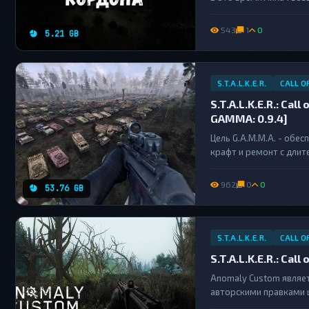
побороть болезнь. Сов
распространением....
543
1
0
5.21 GB
S.T.A.L.K.E.R.
CALL O
S.T.A.L.K.E.R.: Cal
GAMMA: 0.9.4]
Цель G.A.M.M.A. - обе
крафт и ремонт с длит
962
0
0
53.76 GB
S.T.A.L.K.E.R.
CALL O
S.T.A.L.K.E.R.: Cal
Anomaly Custom являет
авторскими правками 
приобрела более 420 