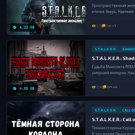
Пространственная ано
кличке Зверь. Наемник
назовут «Пространстве
дефицит припасов, кот
211
0
+1
4.21 GB
S.T.A.L.K.E.R.
SHADO
S.T.A.L.K.E.R.: S
Судьба Монолита REBUI
умершей империи. Наш
столь непростое врем
попавшего в колонию. Т
297
0
+4
4.05 GB
S.T.A.L.K.E.R.
CALL O
S.T.A.L.K.E.R.: Ca
Тёмная сторона Кордо
В это время Лихач воз