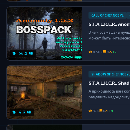
CALL OF CHERNOBYL
S.T.A.L.K.E.R.: Ano
В нем совмещены лучши
может быть интересно
настроить игру под св
4 502
8
+2
56.1 GB
SHADOW OF CHERNOBY
S.T.A.L.K.E.R.: Sh
А приходилось вам ког
раздавить надоедливую 
374
0
+4
4.3 GB