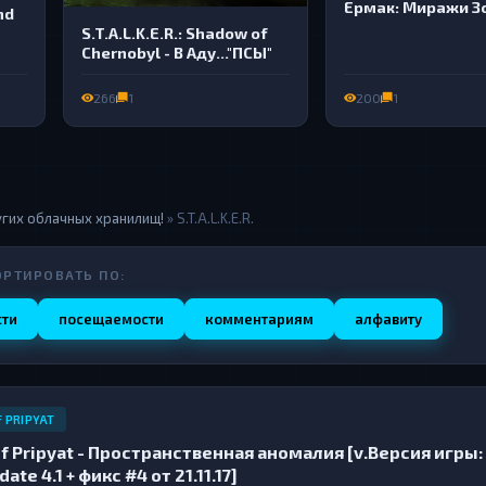
Ермак: Миражи З
nd
S.T.A.L.K.E.R.: Shadow of
Chernobyl - В Аду..."ПСЫ"
266
1
200
1
угих облачных хранилищ!
» S.T.A.L.K.E.R.
ОРТИРОВАТЬ ПО:
сти
посещаемости
комментариям
алфавиту
F PRIPYAT
ll of Pripyat - Пространственная аномалия [v.Версия игры: 
ate 4.1 + фикс #4 от 21.11.17]