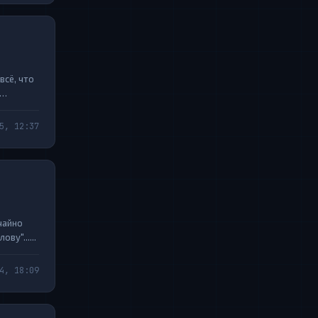
всё, что
5, 12:37
чайно
ву"......
4, 18:09