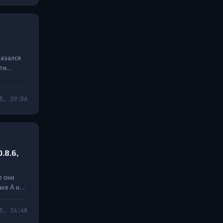
казался
ти
во новых
5, 19:06
.8.6,
е они
чке А и
зже, как
5, 14:48