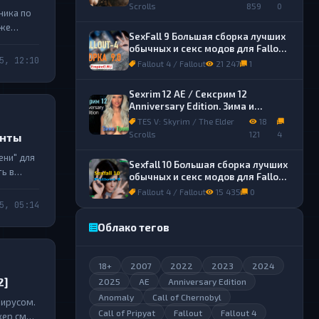
Scrolls
859
0
ника по
зже
SexFall 9 Большая сборка лучших
акже
обычных и секс модов для Fallout
4
5, 12:10
Fallout 4 / Fallout
21 247
1
Sexrim 12 AE / Сексрим 12
Anniversary Edition. Зима и
Тропики. Сборка лучших обычных
TES V: Skyrim / The Elder
18
и секс модов.
Scrolls
121
4
енты
ени" для
Sexfall 10 Большая сборка лучших
ь в
обычных и секс модов для Fallout
4
Fallout 4 / Fallout
15 435
0
5, 05:14
Облако тегов
18+
2007
2022
2023
2024
2]
2025
AE
Anniversary Edition
Anomaly
Call of Chernobyl
вирусом.
Call of Pripyat
Fallout
Fallout 4
кер смог