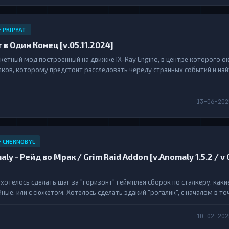
F PRIPYAT
ет в Один Конец [v.05.11.2024]
жетный мод построенный на движке IX-Ray Engine, в центре которого о
ков, которому предстоит расследовать череду странных событий и най
оны. Кроме новой сюжетной линии и квестов в игре появилось множест
анный оружейный пак OWR 3.0,...
13-06-202
F CHERNOBYL
maly - Рейд во Мрак / Grim Raid Addon [v.Anomaly 1.5.2 / v 0
 хотелось сделать шаг за "горизонт" геймплея сборок по сталкеру, каки
ые, или с сюжетом. Хотелось сделать эдакий "рогалик", с началом в то
. У меня есть наработки по сюжету, вероятно они будут реализованы по
10-02-202