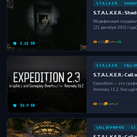
S.T.A.L.K.E.R.
SHADO
S.T.A.L.K.E.R.: Sh
Модификация создавала
(22 декабря 2012 года
встречается ряд недора
456
0
+10
2.62 GB
S.T.A.L.K.E.R.
CALL O
S.T.A.L.K.E.R.: Cal
Expedition — это граф
Anomaly 1.5.2. Оно ид
освещения, рендеринг
другим. Дополнение дос
156
0
+1
36.9 GB
CALL OF PRIPYAT
S.T.
S.T.A.L.K.E.R.: Call