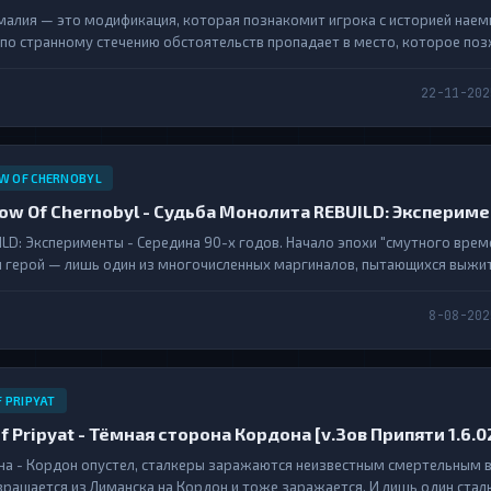
малия — это модификация, которая познакомит игрока с историей наем
 по странному стечению обстоятельств пропадает в место, которое по
нной Аномалией». На новой территории свои законы, свои правила, а т
орый вносит свои коррективы. Сможет ли...
22-11-202
W OF CHERNOBYL
hadow Of Chernobyl - Судьба Монолита REBUILD: Эксперим
LD: Эксперименты - Середина 90-х годов. Начало эпохи "смутного врем
 герой — лишь один из многочисленных маргиналов, пытающихся выжит
я. Однажды Дамир решил навестить своего старого товарища, недавно
огда он ещё не понимал, чем всё это...
8-08-202
F PRIPYAT
ll of Pripyat - Тёмная сторона Кордона [v.Зов Припяти 1.6.0
на - Кордон опустел, сталкеры заражаются неизвестным смертельным 
вращается из Лиманска на Кордон и тоже заражается. И лишь один стал