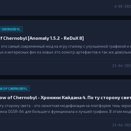
 разнообразной. Custom затрагивает множество...
6-08-202
F CHERNOBYL
l of Chernobyl [Anomaly 1.5.2 - ReDuX 8]
 - это самый современный мод на игру сталкер с улучшенной графикой и 
х и интересных фич из новых это осмотр артефактов и так же довольн
азжигания костра по мимо этого добавил новое оружие и пофиксил все
сть новые квесты а так же свежий аддон...
21-06-202
W OF CHERNOBYL
adow of Chernobyl - Хроники Кайдана 4. По ту сторону све
 ту сторону света - это сюжетная модификация на платформе тень чер
ижка OGSR-64 для большего функционала и лучшей графики. В этом мод
сту ещё одну произошедшую с нашем героем историю. В моде задейст
Кордон, Тёмная Долина, Х-18 и две...
13-06-202