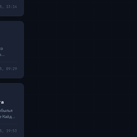
5, 13:14
со
о
 прицелы
5, 09:29
та
нобылья
е Кайдан
вованы
5, 19:53