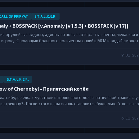
CALL OF PRIPYAT
S.T.A.L.K.E.R.
maly + BOSSPACK [v.Anomaly [v 1.5.3] + BOSSPACK [v 1.7]]
е оружейные аддоны, аддоны на новые артефакты, квесты, механики и 
 игроку. С помощью большого количества опций в МСМ каждый сможет
ои нужны. Надеюсь, вам понравится проделанная мною работа....
9-01-202
L
S.T.A.L.K.E.R.
adow of Chernobyl - Припятский котёл
да-нибудь лёжа, с чувством выполненного долга, на зелёной травке слу
стрекозу?.. После этого ваша жизнь становится буквально "с ног на голо
6-11-202