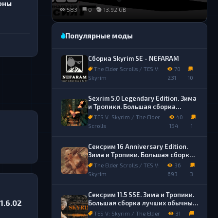
оны
583
0
13.92 GB
Популярные моды
266
1
270
1
Сборка Skyrim SE - NEFARAM
The Elder Scrolls / TES V:
70
Skyrim
231
10
Sexrim 5.0 Legendary Edition. Зима
и Тропики. Большая сборка
лучших обычных и секс модов.
TES V: Skyrim / The Elder
40
Scrolls
154
1
Сексрим 16 Anniversary Edition.
Зима и Тропики. Большая сборка
лучших обычных и секс модов.
The Elder Scrolls / TES V:
36
Skyrim
693
3
Сексрим 11.5 SSE. Зима и Тропики.
1.6.02
Большая сборка лучших обычных
и секс модов.
TES V: Skyrim / The Elder
31