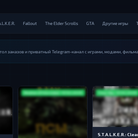
.L.K.E.R.
Fallout
The Elder Scrolls
GTA
Другие игры
тол заказов и приватный Telegram-канал с играми, модами, фильм
Shadow of Chernobyl / S.T.A.L.K.E.R.
Clear Sky / S.T.A.L.K.E.R.
S.T.A.L.K.E.R.: Clea