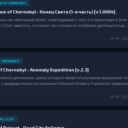
W OF CHERNOBYL
adow of Chernobyl - Конец Света (1-я часть) [v.1.0004]
сь как небольшой сюжет, повествующий о том, что происходит в Зоне 2
). Стоит заметить, что сюжет не отличается особенной длительностью,
боток, так как мод является первой работой....
19-09-202
F CHERNOBYL
l of Chernobyl - Anomaly Expedition [v.2.3]
ическое дополнение, целью которого является улучшение визуальной то
ёт с предварительно настроенным Enhanced Shaders Framework, правкам
а и обработки поверхности, настройками погоды, новыми эффектами и 
тупно по системе «скачать и играть»,...
28-07-202
A.L.K.E.R.
 of Pripyat - Dead City Epilogue