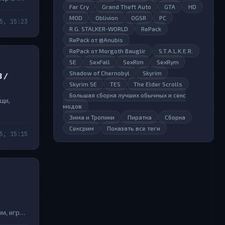
Far Cry
Grand Theft Auto
GTA
HD
ит за его
MOD
Oblivion
OGSR
PC
5, 15:23
R.G. STALKER-WORLD
RePack
RePack от @Anubis
RePack от Morgoth Bauglir
S.T.A.L.K.E.R.
SE
SexFall
SexRim
SexRym
Shadow of Chernobyl
Skyrim
3 /
Skyrim SE
TES
The Elder Scrolls
Большая сборка лучших обычных и секс
ищи,
модов
Зима и Тропики
Пиратка
Сборка
Сексрим
Показать все теги
5, 15:15
м, игра
 делая