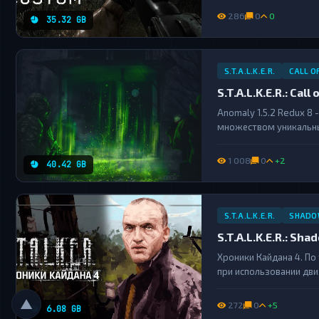
её более интересной и
286
0
0
35.32 GB
S.T.A.L.K.E.R.
CALL O
S.T.A.L.K.E.R.: Cal
Anomaly 1.5.2 Redux 8
множеством уникальны
эффектная анимация р
и звуки перезарядки, е
1 008
0
+2
40.42 GB
S.T.A.L.K.E.R.
SHADO
S.T.A.L.K.E.R.: Sh
Хроники Кайдана 4. По
при использовании дв
рассказывает Журнали
такие локации как Бар, 
▲
272
0
+5
6.08 GB