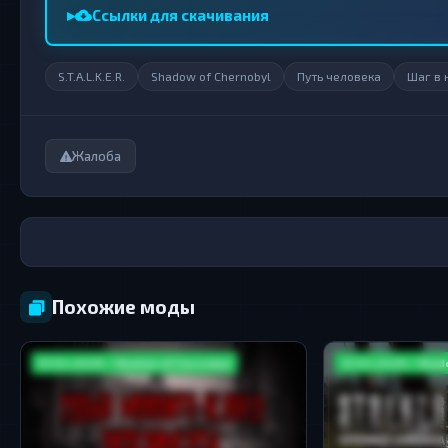
Ссылки для скачивания
S.T.A.L.K.E.R.
Shadow of Chernobyl
Путь человека
Шаг в 
Жалоба
Похожие моды
S.T.A.L.K.E.R. / Shadow of Chernobyl
S.T.A.L.K.E.R. / Sha