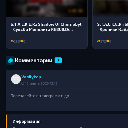
4.05 GB
S.T.A.L.K.E.R.: Shadow Of Chernobyl
S.T.A.L.K.E.R.:
- Судьба Монолита REBUILD:
- Хроники Кайд
Эксперименты
сторону света
298
0
272
0
Комментарии
1
Vasilykop
13 марта 2026 13:15
Перезалейте в телеграмм и др
Информация