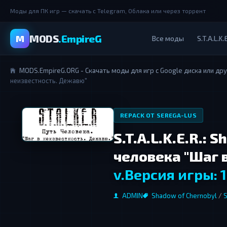
Моды для ПК игр — скачать с Telegram, Облака или через торрент
MODS
.EmpireG
M
Все моды
S.T.A.L.K.
MODS.EmpireG.ORG - Скачать моды для игр с Google диска или др
неизвестность. Дежавю"
REPACK ОТ SEREGA-LUS
S.T.A.L.K.E.R.: 
человека "Шаг 
v.Версия игры: 
ADMIN
Shadow of Chernobyl
/
S