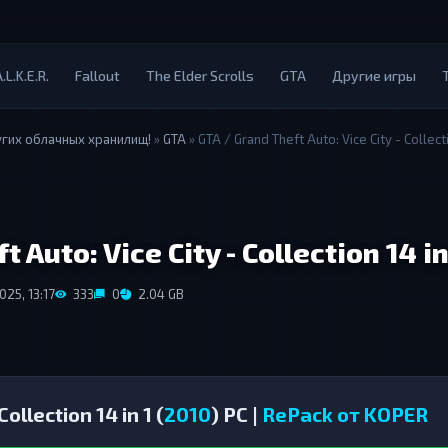
.L.K.E.R.
Fallout
The Elder Scrolls
GTA
Другие игры
угих облачных хранилищ!
»
GTA
» GTA / Grand Theft Auto: Vice City - Collecti
 Auto: Vice City - Collection 14 in
25, 13:17
333
0
2.04 GB
ollection 14 in 1 (
2010
) PC |
RePack от KOPER