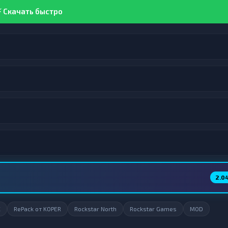
 Скачать быстро
2.0
C
RePack от KOPER
Rockstar North
Rockstar Games
MOD