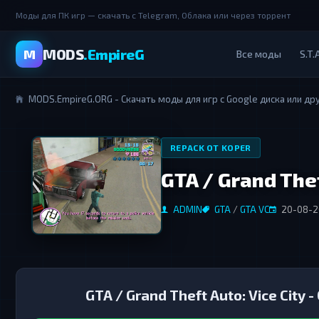
Моды для ПК игр — скачать с Telegram, Облака или через торрент
MODS
.EmpireG
M
Все моды
S.T.A
MODS.EmpireG.ORG - Скачать моды для игр с Google диска или др
REPACK ОТ KOPER
GTA / Grand Theft
ADMIN
GTA
/
GTA VC
20-08-20
GTA / Grand Theft Auto: Vice City - C