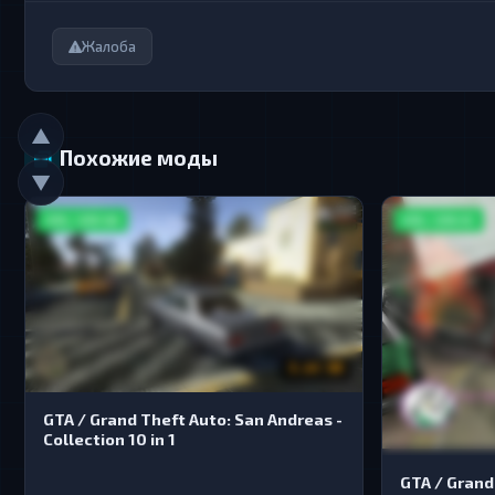
Жалоба
▲
Похожие моды
▼
GTA / GTA SA
GTA / GTA VC
3.64 GB
GTA / Grand Theft Auto: San Andreas -
Collection 10 in 1
GTA / Grand 