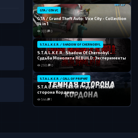
GTA / GTA VC
GTA / Grand Theft Auto: Vice City - Collection
14 in 1
333
0
S.T.A.L.K.E.R. / SHADOW OF CHERNOBYL
S.T.A.L.K.E.R.: Shadow Of Chernobyl -
Судьба Монолита REBUILD: Эксперименты
298
0
S.T.A.L.K.E.R. / CALL OF PRIPYAT
S.T.A.L.K.E.R.: Call of Pripyat - Тёмная
сторона Кордона
544
1