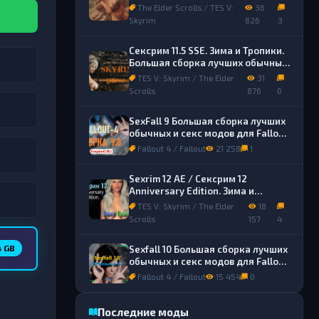
лучших обычных и секс модов.
The Elder Scrolls / TES V:
36
Skyrim
826
3
Сексрим 11.5 SSE. Зима и Тропики.
Большая сборка лучших обычных
и секс модов.
TES V: Skyrim / The Elder
31
Scrolls
876
0
SexFall 9 Большая сборка лучших
обычных и секс модов для Fallout
4
Fallout 4 / Fallout
21 258
1
Sexrim 12 AE / Сексрим 12
Anniversary Edition. Зима и
Тропики. Сборка лучших обычных
TES V: Skyrim / The Elder
18
и секс модов.
Scrolls
157
4
4 GB
Sexfall 10 Большая сборка лучших
обычных и секс модов для Fallout
4
Fallout 4 / Fallout
15 454
0
Последние моды