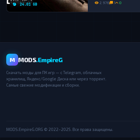
2 976
1
0
24.01 GB
MODS
.EmpireG
M
Скачать моды для ПК игр — с Telegram, облачных
хранилищ, Яндекс/Google Диска или через торрент.
Самые свежие модификации и сборки.
MODS.EmpireG.ORG © 2022–2025. Все права защищены.