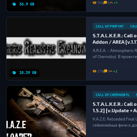
новыми эффектами и мн
156
0
+1
36.9 GB
CALL OF PRIPYAT
CAL
S.T.A.L.K.E.R.: Cal
Addon / AREA [v.1.1
A.R.E.A. - Atmospheric 
of Chernobyl. В проек
которые сильно меняют
279
1
+2
10.39 GB
CALL OF CHERNOBYL
S.T.A.L.K.E.R.: Cal
1.5.2] [v.Update + 
H.A.Z.E: Reloaded Fina
геймплейные фичи и доп