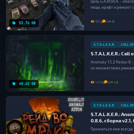
Цель G.A.M.M.A. - обе
пищи, крафт и ремонт 
962
0
0
53.76 GB
S.T.A.L.K.E.R.
CALL O
S.T.A.L.K.E.R.: Cal
Anomaly 1.5.2 Redux 8 
со множеством уникаль
довольно эффектная ан
пофиксил все прицелы и
1 010
0
+2
40.42 GB
S.T.A.L.K.E.R.
CALL O
S.T.A.L.K.E.R.: Ano
0.8.6, сборка v2.1,
Признаться мне всегда 