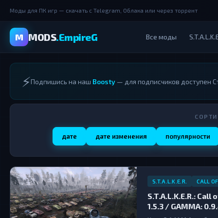
Моды для ПК игр — скачать с Telegram, Облака или через торрент
MODS
.EmpireG
M
Все моды
S.T.A.L.K.
⚡
Подпишись на наш
Boosty
— для подписчиков доступен Ст
СОРТИ
дате
дате изменения
популярности
S.T.A.L.K.E.R.
CALL OF
S.T.A.L.K.E.R.: Ca
1.5.3 / GAMMA: 0.9.