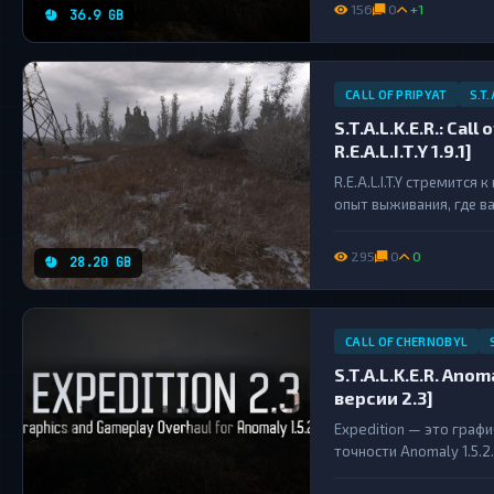
новыми эффектами и мн
156
0
+1
36.9 GB
CALL OF PRIPYAT
S.T.
S.T.A.L.K.E.R.: Call
R.E.A.L.I.T.Y 1.9.1]
R.E.A.L.I.T.Y стремитс
опыт выживания, где в
замерзания. Длительн
режимы такие как охота
295
0
0
28.20 GB
CALL OF CHERNOBYL
S.T.A.L.K.E.R. Ano
версии 2.3]
Expedition — это граф
точности Anomaly 1.5.
Enhanced Shaders Fram