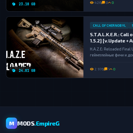
настройками погоды, н
426
0
0
23.18 GB
CALL OF CHERNOBYL
S.T.A.L.K.E.R.: Cal
1.5.2] [v.Update + 
H.A.Z.E: Reloaded Fina
геймплейные фичи и доп
2 976
1
0
24.01 GB
MODS
.EmpireG
M