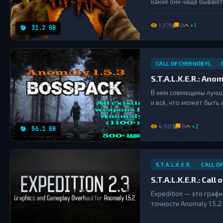
какие они чаще бывают 
началом в точке А и ко
будут реализованы позже
1 276
0
+1
31.2 GB
CALL OF CHERNOBYL
S.T.A.L.K.E.R.: Ano
В нем совмещены лучши
и всё, что может быть
каждый сможет настрои
работа....
4 503
8
+2
56.1 GB
S.T.A.L.K.E.R.
CALL O
S.T.A.L.K.E.R.: Cal
Expedition — это граф
точности Anomaly 1.5.
Framework, правками о