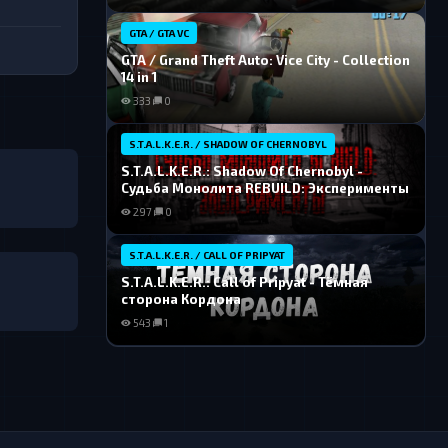
GTA / GTA VC
GTA / Grand Theft Auto: Vice City - Collection
14 in 1
333
0
S.T.A.L.K.E.R. / SHADOW OF CHERNOBYL
S.T.A.L.K.E.R.: Shadow Of Chernobyl -
Судьба Монолита REBUILD: Эксперименты
297
0
S.T.A.L.K.E.R. / CALL OF PRIPYAT
S.T.A.L.K.E.R.: Call of Pripyat - Тёмная
сторона Кордона
543
1