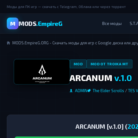
Моды для ПК игр — скачать с Telegram, Облака или через торрент
MODS
.EmpireG
M
Все моды
S.T.A
MODS.EmpireG.ORG - Скачать моды для игр с Google диска или др
MOD
MOD ОТ TROIKA MT
ARCANUM
v.1.0
ADMIN
The Elder Scrolls
/
TES V
ARCANUM [v.1.0] (
20