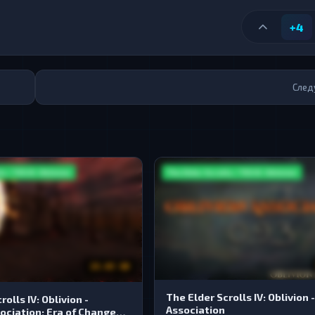
+4
След
s / TES IV: Oblivion
The Elder Scrolls / TES IV: Oblivion
23.83 GB
The Elder Scrolls IV: Oblivion 
olls IV: Oblivion -
Association
ociation: Era of Change