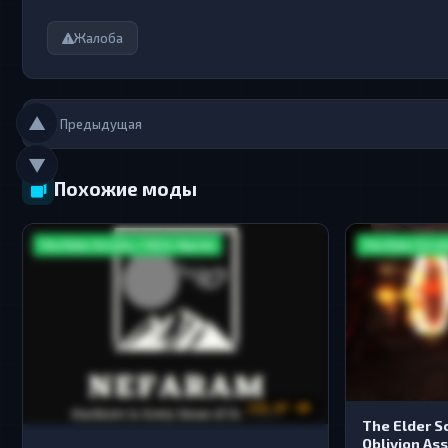
Жалоба
▲
Предыдущая
▼
Похожие моды
The Elder Scrolls / TES V: Skyrim
The Elder Scroll
132.87 GB
The Elder Scr
Oblivion Ass