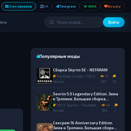
Стол заказов
VK
Telegram
MAX
Boosty
Теги
Войти
Популярные моды
Сборка Skyrim SE - NEFARAM
The Elder Scrolls / TES V:
70
Skyrim
281
10
Sexrim 5.0 Legendary Edition. Зима
и Тропики. Большая сборка
лучших обычных и секс модов.
TES V: Skyrim / The Elder
40
Scrolls
164
1
Сексрим 16 Anniversary Edition.
Зима и Тропики. Большая сборка