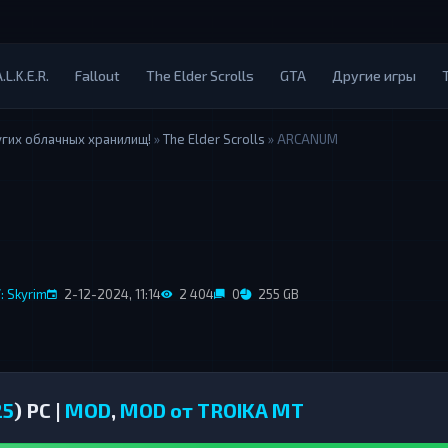
.L.K.E.R.
Fallout
The Elder Scrolls
GTA
Другие игры
угих облачных хранилищ!
»
The Elder Scrolls
» ARCANUM
: Skyrim
2-12-2024, 11:14
2 404
0
255 GB
25
) PC |
MOD
,
MOD от TROIKA MT