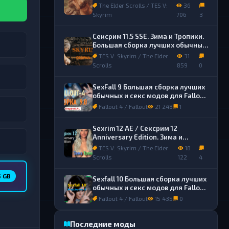
лучших обычных и секс модов.
The Elder Scrolls / TES V:
36
Skyrim
706
3
Сексрим 11.5 SSE. Зима и Тропики.
Большая сборка лучших обычных
и секс модов.
TES V: Skyrim / The Elder
31
Scrolls
859
0
SexFall 9 Большая сборка лучших
обычных и секс модов для Fallout
4
Fallout 4 / Fallout
21 248
1
Sexrim 12 AE / Сексрим 12
Anniversary Edition. Зима и
Тропики. Сборка лучших обычных
TES V: Skyrim / The Elder
18
и секс модов.
Scrolls
122
4
5 GB
Sexfall 10 Большая сборка лучших
обычных и секс модов для Fallout
4
Fallout 4 / Fallout
15 435
0
Последние моды