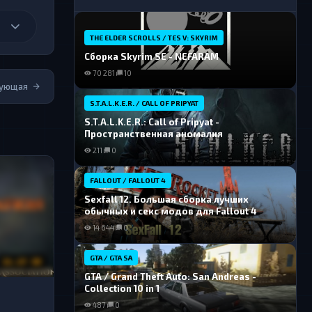
THE ELDER SCROLLS / TES V: SKYRIM
Сборка Skyrim SE - NEFARAM
70 281
10
ующая
S.T.A.L.K.E.R. / CALL OF PRIPYAT
S.T.A.L.K.E.R.: Call of Pripyat -
Пространственная аномалия
211
0
FALLOUT / FALLOUT 4
Sexfall 12. Большая сборка лучших
обычных и секс модов для Fallout 4
14 644
0
GTA / GTA SA
26.69 GB
GTA / Grand Theft Auto: San Andreas -
Collection 10 in 1
-
487
0