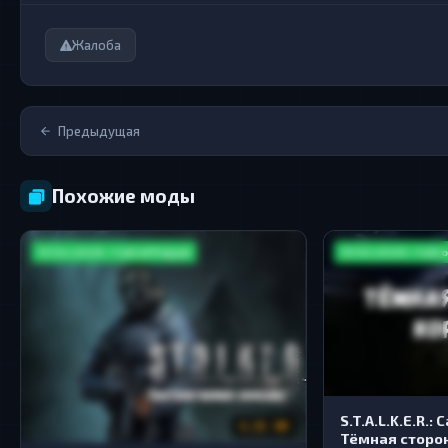
Жалоба
Предыдущая
Похожие моды
S.T.A.L.K.E.R. / Call of Pripyat
S.T.A.L.K.E.R. / Call 
S.T.A.L.K.E.R.: C
4.21 GB
Тёмная сторо