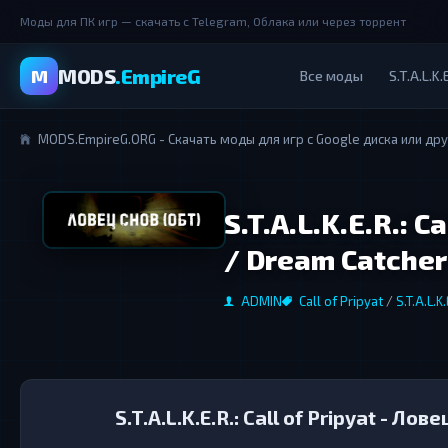
Моды для ПК игр — скачать с Telegram, Облака или через торрент
MODS
.EmpireG
M
Все моды
S.T.A.L.K.
MODS.EmpireG.ORG - Скачать моды для игр с Google диска или др
S.T.A.L.K.E.R.: C
/ Dream Catcher
ADMIN
Call of Pripyat
/
S.T.A.L.K.
S.T.A.L.K.E.R.: Call of Pripyat - Ло