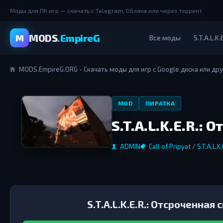
Моды для ПК игр — скачать с Telegram, Облака или через торрент
MODS
.EmpireG
M
Все моды
S.T.A.L.K.
MODS.EmpireG.ORG - Скачать моды для игр с Google диска или др
MOD
ПИРАТКА
S.T.A.L.K.E.R.:
ADMIN
Call of Pripyat
/
S.T.A.L.K.
S.T.A.L.K.E.R.: Отсроченная 