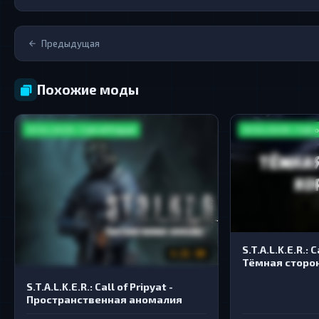
Предыдущая
Похожие моды
S.T.A.L.K.E.R. / Call of Pripyat
S.T.A.L.K.E.R. / Call 
S.T.A.L.K.E.R.: C
4.21 GB
Тёмная сторо
S.T.A.L.K.E.R.: Call of Pripyat -
Пространственная аномалия