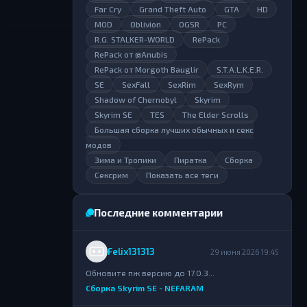
Far Cry
Grand Theft Auto
GTA
HD
MOD
Oblivion
OGSR
PC
R.G. STALKER-WORLD
RePack
RePack от @Anubis
RePack от Morgoth Bauglir
S.T.A.L.K.E.R.
SE
SexFall
SexRim
SexRym
Shadow of Chernobyl
Skyrim
Skyrim SE
TES
The Elder Scrolls
Большая сборка лучших обычных и секс
модов
Зима и Тропики
Пиратка
Сборка
Сексрим
Показать все теги
Последние комментарии
Felix131313
29 июня 2026 19:45
Обновите пж версию до 17.0.3...
Сборка Skyrim SE - NEFARAM