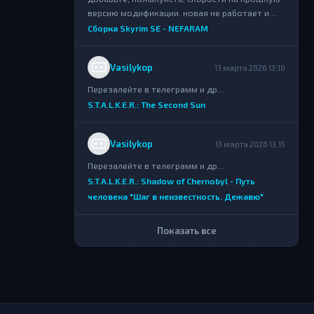
версию модификации. новая не работает и
выкидывает ошибки...
Сборка Skyrim SE - NEFARAM
Vasilykop
13 марта 2026 13:16
Перезалейте в телеграмм и др...
S.T.A.L.K.E.R.: The Second Sun
Vasilykop
13 марта 2026 13:15
Перезалейте в телеграмм и др...
S.T.A.L.K.E.R.: Shadow of Chernobyl - Путь
человека "Шаг в неизвестность. Дежавю"
Показать все