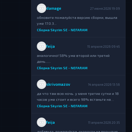
damage
27 июня 2026 19:09
обновите пожалуйста версию сборки, вышла
уже 17.0.3...
Сборка Skyrim SE - NEFARAM
feija
15 апреля 2026 09:45
аналогично! 58% уже второй или третий
день......
Сборка Skyrim SE - NEFARAM
skrivomazov
14 апреля 2026 13:56
да что там всю ночь. у меня третие сутки и 18
часов уже стоит и всего 98% встаньте на
раздачу....
Сборка Skyrim SE - NEFARAM
feija
11 апреля 2026 20:35
добавьте, пожалуйста, скорости на прошлую