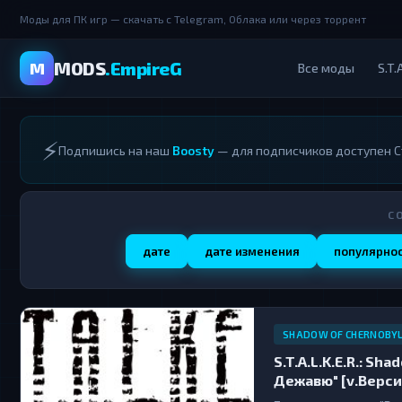
Моды для ПК игр — скачать с Telegram, Облака или через торрент
MODS
.EmpireG
M
Все моды
S.T.A
⚡
Подпишись на наш
Boosty
— для подписчиков доступен С
С
дате
дате изменения
популярно
SHADOW OF CHERNOBY
S.T.A.L.K.E.R.: S
Дежавю" [v.Версия