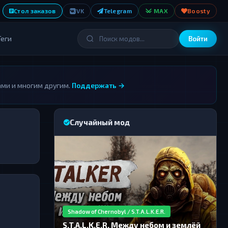
Стол заказов
VK
Telegram
MAX
Boosty
Теги
Войти
ами и многим другим.
Поддержать →
Случайный мод
Shadow of Chernobyl / S.T.A.L.K.E.R.
S.T.A.L.K.E.R. Между небом и землёй