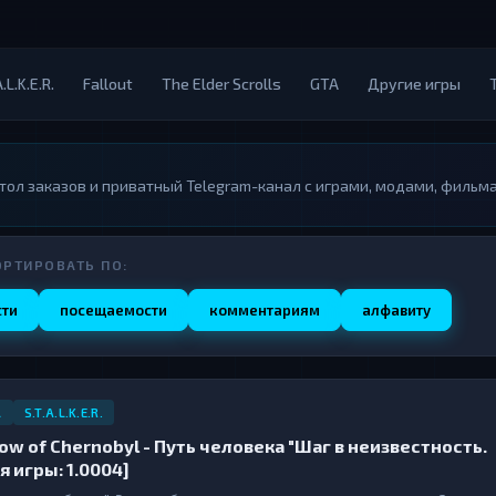
.L.K.E.R.
Fallout
The Elder Scrolls
GTA
Другие игры
тол заказов и приватный Telegram-канал с играми, модами, фильм
ОРТИРОВАТЬ ПО:
сти
посещаемости
комментариям
алфавиту
L
S.T.A.L.K.E.R.
hadow of Chernobyl - Путь человека "Шаг в неизвестность.
 игры: 1.0004]