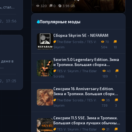
.
320
0
3.96 GB
, стала
лся
2, 13:56
Популярные моды
Сборка Skyrim SE - NEFARAM
The Elder Scrolls / TES V:
70
Skyrim
504
10
Sexrim 5.0 Legendary Edition. Зима
 даже в
и Тропики. Большая сборка
е
лучших обычных и секс модов.
TES V: Skyrim / The Elder
40
Scrolls
189
1
2, 17:25
Сексрим 16 Anniversary Edition.
Зима и Тропики. Большая сборка
лучших обычных и секс модов.
The Elder Scrolls / TES V:
36
Skyrim
739
3
Сексрим 11.5 SSE. Зима и Тропики.
Большая сборка лучших обычных
и секс модов.
TES V: Skyrim / The Elder
31