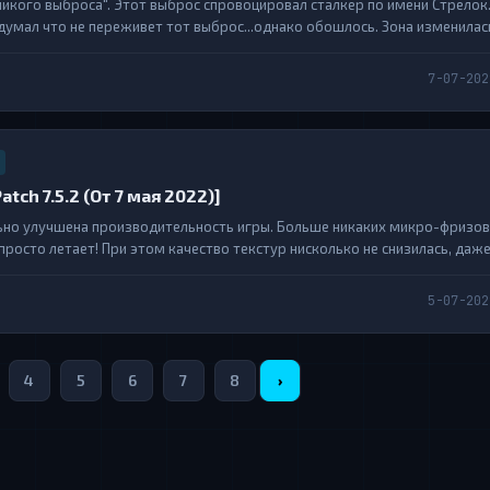
ликого выброса". Этот выброс спровоцировал сталкер по имени Стрелок
думал что не переживет тот выброс...однако обошлось. Зона изменилась
ые мутанты. В одно из ранних утр, в подвале в "Деревне новичков" очну
7-07-202
 Patch 7.5.2 (От 7 мая 2022)]
льно улучшена производительность игры. Больше никаких микро-фризов
просто летает! При этом качество текстур нисколько не снизилась, даж
е лучше....
5-07-202
4
5
6
7
8
›