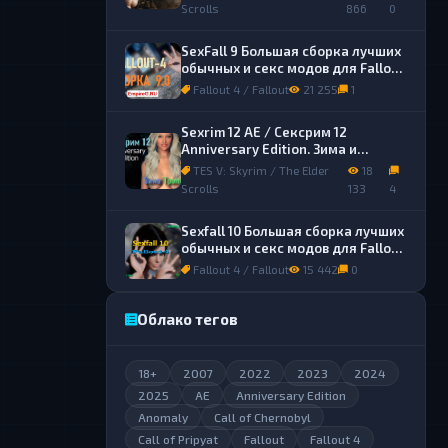
Scrolls
866
0
SexFall 9 Большая сборка лучших
обычных и секс модов для Fallout
4
Fallout 4 / Fallout
21 255
1
Sexrim 12 AE / Сексрим 12
Anniversary Edition. Зима и
Тропики. Сборка лучших обычных
TES V: Skyrim / The Elder
18
и секс модов.
Scrolls
133
4
Sexfall 10 Большая сборка лучших
обычных и секс модов для Fallout
4
Fallout 4 / Fallout
15 442
0
Облако тегов
18+
2007
2022
2023
2024
2025
AE
Anniversary Edition
Anomaly
Call of Chernobyl
Call of Pripyat
Fallout
Fallout 4