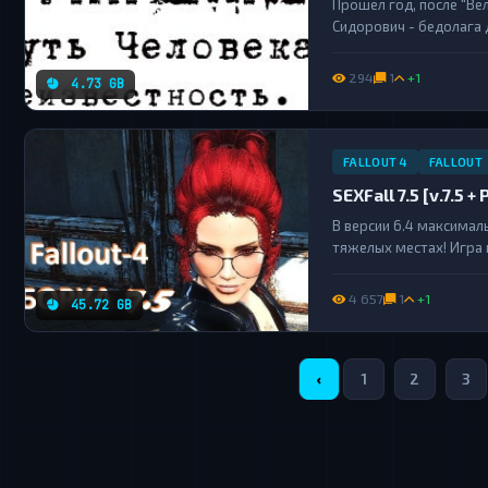
Прошел год, после "Ве
Сидорович - бедолага 
больше, появились нов
человек......
294
1
+1
4.73 GB
FALLOUT 4
FALLOUT
SEXFall 7.5 [v.7.5 +
В версии 6.4 максима
тяжелых местах! Игра 
наоборот, они стали ещ
4 657
1
+1
45.72 GB
‹
1
2
3